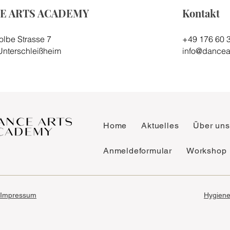
E ARTS ACADEMY
Kontakt
olbe Strasse 7
+49 176 60 
Unterschleißheim
info@dancea
Home
Aktuelles
Über uns
Anmeldeformular
Workshop
Impressum
Hygiene